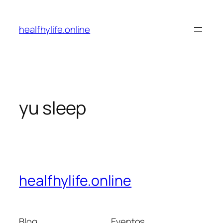
Pular
para
healfhylife.online
o
conteúdo
yu sleep
healfhylife.online
Blog
Eventos